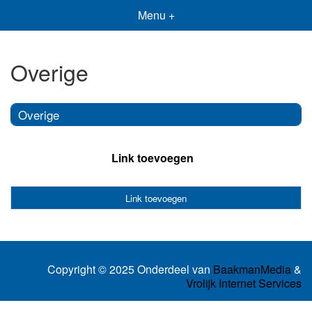
Menu +
Overige
Overige
Link toevoegen
Link toevoegen
Copyright © 2025 Onderdeel van
BaakmanMedia
&
Vrolijk Internet Services